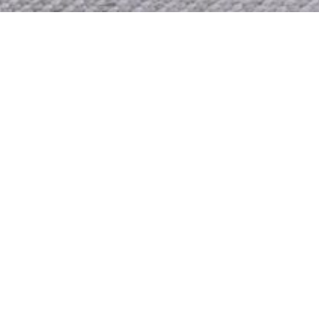
Kontakt & Anfahrt
Praxisadressen:
Sylvia Klostermann
Eichenstr. 2
86462 Langweid a. Lech OT Achsheim
AVV Haltestelle Achsheim Dorfplatz (Buslinie 420)
und
86157 Augsburg, Metzstr. 40 (Kraftort Pfersee)
AVV Haltestelle Augsburg Pfersee, (Straßenbahnlinie 6 ab
Königsplatz Richtung Stadtbergen)
Telefon: 0178 2928428